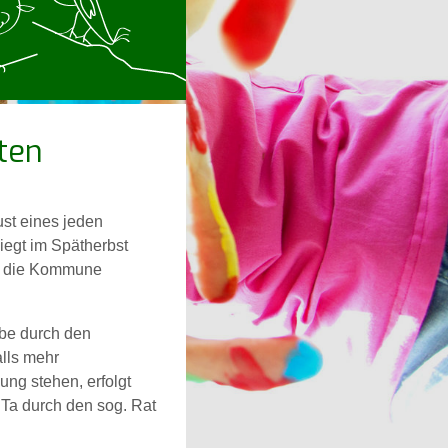
ten
ust eines jeden
iegt im Spätherbst
ch die Kommune
be durch den
lls mehr
ng stehen, erfolgt
iTa durch den sog. Rat